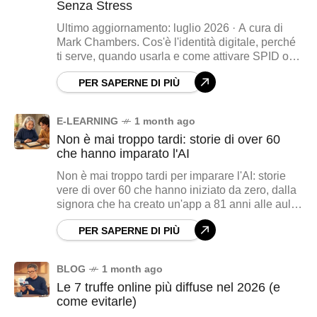
Senza Stress
Ultimo aggiornamento: luglio 2026 · A cura di
Mark Chambers. Cos'è l'identità digitale, perché
ti serve, quando usarla e come attivare SPID o
CIE nel 2026. Guida pratica anche per chi ha
PER SAPERNE DI PIÙ
smarrito il PIN e deve recuperarlo senza stress.
E-LEARNING
1 month ago
Non è mai troppo tardi: storie di over 60
che hanno imparato l'AI
Non è mai troppo tardi per imparare l'AI: storie
vere di over 60 che hanno iniziato da zero, dalla
signora che ha creato un'app a 81 anni alle aule
italiane. Più 5 consigli pratici per cominciare
PER SAPERNE DI PIÙ
oggi.
BLOG
1 month ago
Le 7 truffe online più diffuse nel 2026 (e
come evitarle)