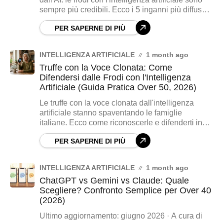
sempre più credibili. Ecco i 5 inganni più diffusi
nel 2026 e come difenderti, passo passo, con
PER SAPERNE DI PIÙ
una sola regola d'oro: verifica, non fidarti.
INTELLIGENZA ARTIFICIALE
1 month ago
Truffe con la Voce Clonata: Come
Difendersi dalle Frodi con l'Intelligenza
Artificiale (Guida Pratica Over 50, 2026)
Le truffe con la voce clonata dall'intelligenza
artificiale stanno spaventando le famiglie
italiane. Ecco come riconoscerle e difenderti in 6
mosse semplici, spiegate passo passo per gli
PER SAPERNE DI PIÙ
over 50.
INTELLIGENZA ARTIFICIALE
1 month ago
ChatGPT vs Gemini vs Claude: Quale
Scegliere? Confronto Semplice per Over 40
(2026)
Ultimo aggiornamento: giugno 2026 · A cura di