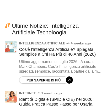
Ultime Notizie: Intelligenza
Artificiale Tecnoloogia
INTELLIGENZA ARTIFICIALE
4 weeks ago
Cos'è l'Intelligenza Artificiale? Spiegata
Semplice a Chi Ha Più di 40 Anni (2026)
Ultimo aggiornamento: luglio 2026 · A cura di
Mark Chambers. Cos'è l'intelligenza artificiale
spiegata semplice, raccontata a partire dalla mia
prima esperienza con ChatGPT: dove la incontri
PER SAPERNE DI PIÙ
ogni giorno, come iniziare a usarla e cosa sa fare
davvero (e cosa no).
INTERNET
1 month ago
Identità Digitale (SPID e CIE) nel 2026:
Guida Pratica Passo Passo per Usarla