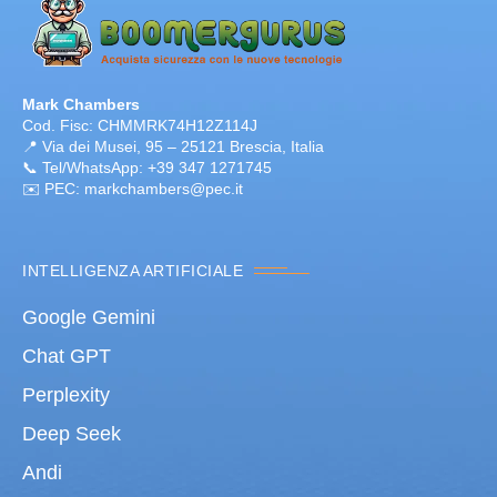
Mark Chambers
Cod. Fisc: CHMMRK74H12Z114J
📍 Via dei Musei, 95 – 25121 Brescia, Italia
📞 Tel/WhatsApp: +39 347 1271745
✉️ PEC: markchambers@pec.it
INTELLIGENZA ARTIFICIALE
Google Gemini
Chat GPT
Perplexity
Deep Seek
Andi