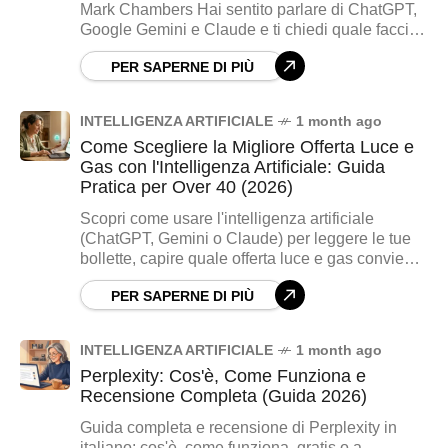
Mark Chambers Hai sentito parlare di ChatGPT,
Google Gemini e Claude e ti chiedi quale faccia
al caso tuo? Tranquillo, è la
PER SAPERNE DI PIÙ
INTELLIGENZA ARTIFICIALE
1 month ago
Come Scegliere la Migliore Offerta Luce e
Gas con l'Intelligenza Artificiale: Guida
Pratica per Over 40 (2026)
Scopri come usare l'intelligenza artificiale
(ChatGPT, Gemini o Claude) per leggere le tue
bollette, capire quale offerta luce e gas conviene
davvero e smascherare le promesse del call
PER SAPERNE DI PIÙ
center. Guida pratica e in parole semplici per
over 40, con il prompt giusto da copiare.
INTELLIGENZA ARTIFICIALE
1 month ago
Perplexity: Cos'è, Come Funziona e
Recensione Completa (Guida 2026)
Guida completa e recensione di Perplexity in
italiano: cos'è, come funziona, gratis o a