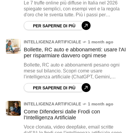
Le 7 truffe online più diffuse in Italia nel 2026
spiegate semplici, con esempi veri e la regola
d'oro che le sventa tutte. Più i passi per
proteggerti e cosa fare se sei già caduto nella
PER SAPERNE DI PIÙ
trappola.
INTELLIGENZA ARTIFICIALE
1 month ago
Bollette, RC auto e abbonamenti: usare l'AI
per risparmiare davvero ogni mese
Bollette, RC auto e abbonamenti pesano ogni
mese sul bilancio. Scopri come usare
l'intelligenza artificiale (ChatGPT, Gemini,
Claude) per leggere le bollette, scovare gli
PER SAPERNE DI PIÙ
abbonamenti dimenticati e scrivere le disdette,
affiancata agli strumenti ufficiali ARERA e
IVASS. Guida pratica e onesta per over 40, con
INTELLIGENZA ARTIFICIALE
1 month ago
un piano da 30 minuti al mese per risparmiare
Come Difendersi dalle Frodi con
200-500 euro l'anno.
l’Intelligenza Artificiale
Voce clonata, video deepfake, email scritte
dall'AI: le frodi con l'intelligenza artificiale sono