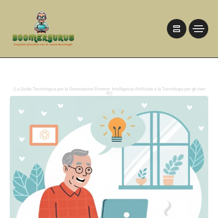
(La Guida Tecnologica per la Generazione Boomer: Intelligenza Artificiale e la Tecnologia per gli over
40)