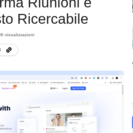
orma Riunioni e
sto Ricercabile
3K visualizzazioni