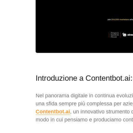
Introduzione a Contentbot.ai: 
Nel panorama digitale in continua evoluzio
una sfida sempre più complessa per aziend
Contentbot.ai
, un innovativo strumento di
modo in cui pensiamo e produciamo conte