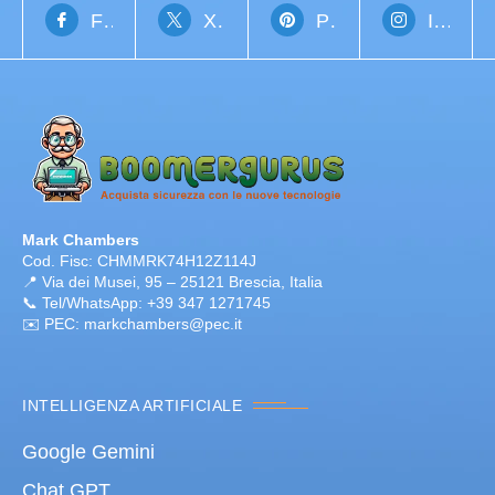
Facebook
X Network
Pinterest
Instagram
Mark Chambers
Cod. Fisc: CHMMRK74H12Z114J
📍 Via dei Musei, 95 – 25121 Brescia, Italia
📞 Tel/WhatsApp: +39 347 1271745
✉️ PEC: markchambers@pec.it
INTELLIGENZA ARTIFICIALE
Google Gemini
Chat GPT