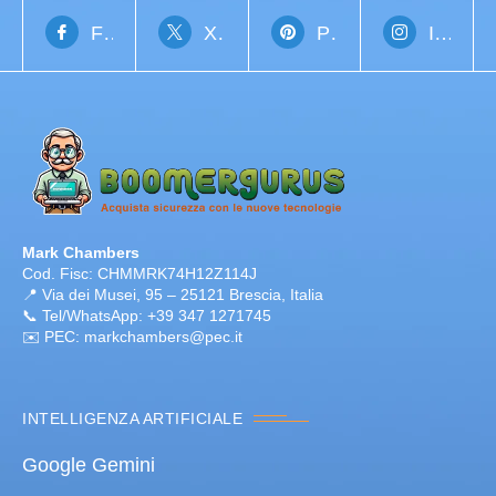
Facebook
X Network
Pinterest
Instagram
Mark Chambers
Cod. Fisc: CHMMRK74H12Z114J
📍 Via dei Musei, 95 – 25121 Brescia, Italia
📞 Tel/WhatsApp: +39 347 1271745
✉️ PEC: markchambers@pec.it
INTELLIGENZA ARTIFICIALE
Google Gemini